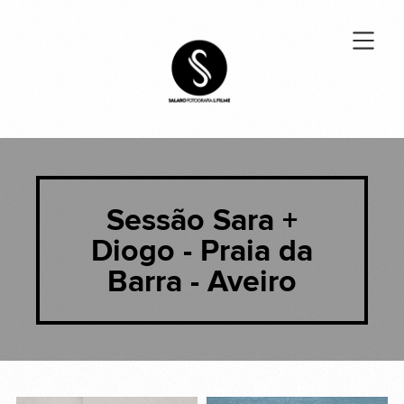
Sessão Sara +
Diogo - Praia da
Barra - Aveiro