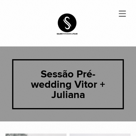
Sessão Pré-
wedding Vitor +
Juliana