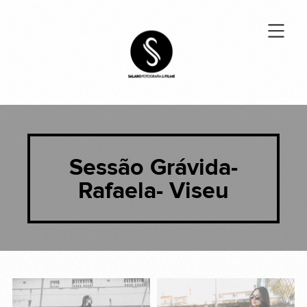
Sessão Grávida-
Rafaela- Viseu